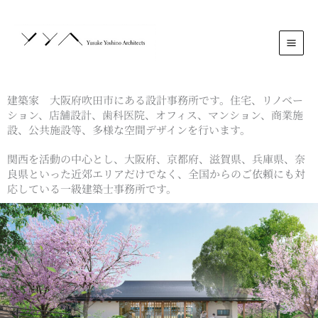
内
MAI
容
ME
を
ス
キ
ッ
プ
建築家 大阪府吹田市にある設計事務所です。住宅、リノベー
ション、店舗設計、歯科医院、オフィス、マンション、商業施
設、公共施設等、多様な空間デザインを行います。
関西を活動の中心とし、大阪府、京都府、滋賀県、兵庫県、奈
良県といった近郊エリアだけでなく、全国からのご依頼にも対
応している一級建築士事務所です。