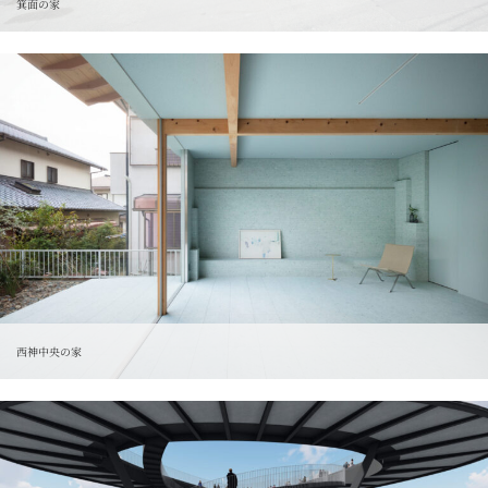
箕面の家
西神中央の家