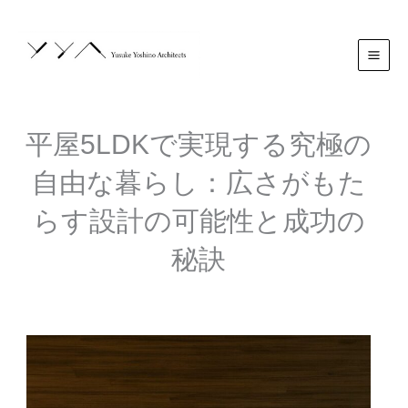
内
MAI
容
MEN
を
ス
キ
ッ
プ
平屋5LDKで実現する究極の
自由な暮らし：広さがもた
らす設計の可能性と成功の
秘訣