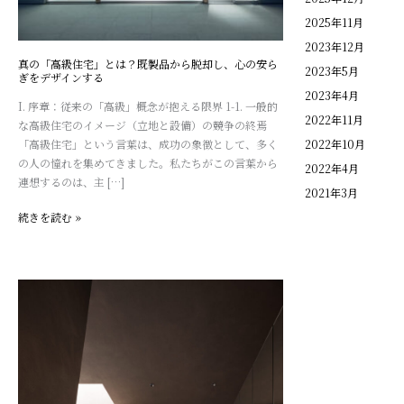
は？
2025年11月
既
製
2023年12月
品
真の「高級住宅」とは？既製品から脱却し、心の安ら
2023年5月
ぎをデザインする
か
2023年4月
ら
I. 序章：従来の「高級」概念が抱える限界 1-1. 一般的
脱
2022年11月
な高級住宅のイメージ（立地と設備）の競争の終焉
却
2022年10月
「高級住宅」という言葉は、成功の象徴として、多く
し、
の人の憧れを集めてきました。私たちがこの言葉から
2022年4月
心
連想するのは、主 […]
2021年3月
の
安
続きを読む »
ら
ぎ
を
【保
デ
存
ザ
版】
イ
ホ
ン
テ
す
ル
る
ラ