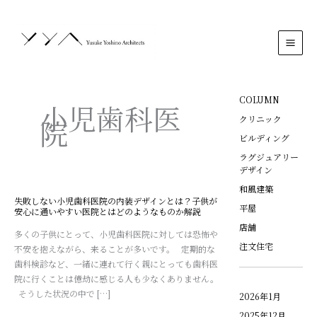
内
MAI
容
MEN
を
ス
キ
ッ
プ
COLUMN
小児歯科医
院
クリニック
ビルディング
ラグジュアリー
デザイン
和風建築
失敗しない小児歯科医院の内装デザインとは？子供が
失
平屋
安心に通いやすい医院とはどのようなものか解説
敗
店舗
し
多くの子供にとって、小児歯科医院に対しては恐怖や
注文住宅
な
不安を抱えながら、来ることが多いです。 定期的な
い
歯科検診など、一緒に連れて行く親にとっても歯科医
小
院に行くことは億劫に感じる人も少なくありません。
児
そうした状況の中で […]
2026年1月
歯
2025年12月