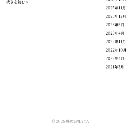
科
続きを読む »
2025年11月
医
院
2023年12月
の
2023年5月
内
2023年4月
装
デ
2022年11月
ザ
2022年10月
イ
2022年4月
ン
2021年3月
と
は？
子
供
が
安
心
に
通
© 2026 株式会社YYA
い
や
す