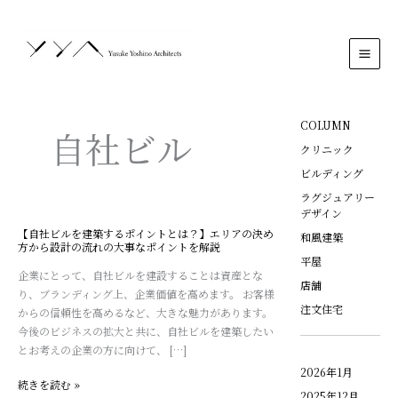
内
MAI
容
MEN
を
ス
キ
ッ
プ
COLUMN
自社ビル
クリニック
ビルディング
ラグジュアリー
デザイン
【自社ビルを建築するポイントとは？】エリアの決め
【自
和風建築
方から設計の流れの大事なポイントを解説
社
平屋
ビ
企業にとって、自社ビルを建設することは資産とな
店舗
ル
り、ブランディング上、企業価値を高めます。 お客様
注文住宅
を
からの信頼性を高めるなど、大きな魅力があります。
建
今後のビジネスの拡大と共に、自社ビルを建築したい
築
とお考えの企業の方に向けて、 […]
す
2026年1月
る
続きを読む »
2025年12月