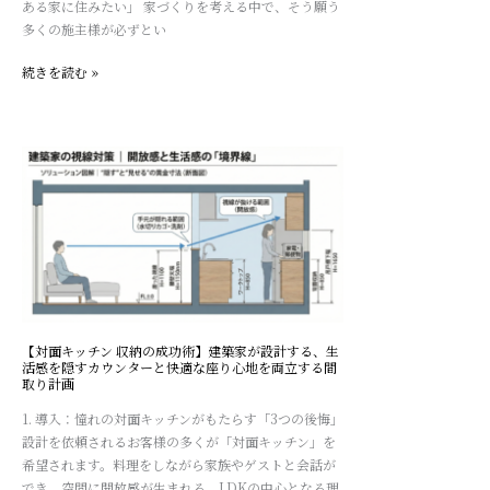
ある家に住みたい」 家づくりを考える中で、そう願う
の
え
多くの施主様が必ずとい
魅
る
力
「美
続きを読む »
し
い
経
年
【対
変
面
化」
キ
と
ッ
「後
チ
悔
ン
し
収
な
納
い
の
【対面キッチン 収納の成功術】建築家が設計する、生
選
成
活感を隠すカウンターと快適な座り心地を両立する間
び
取り計画
功
方」
術】
1. 導入：憧れの対面キッチンがもたらす「3つの後悔」
建
設計を依頼されるお客様の多くが「対面キッチン」を
築
希望されます。料理をしながら家族やゲストと会話が
家
でき、空間に開放感が生まれる。LDKの中心となる理