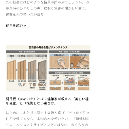
たの脳裏にはどのような情景が浮かぶでしょうか。 夕
と
論
暮れ時のひぐらしの声、蚊取り線香の懐かしい香り。
リ
線香花火の儚い光が落ち
ビ
ン
続きを読む »
グ
を
繋
ぎ
羽
「家
目
の
板
原
（は
風
め
景」
い
を
た）
つ
と
く
は？
羽目板（はめいた）とは？建築家が教える「美しい経
る
建
年変化」と「後悔しない選び方」
中
築
はじめに：木と共に暮らす覚悟と喜び 「せっかく注文
間
家
住宅を建てるなら、本物の木を使いたい」 「新建材の
領
が
ビニールクロスやサイディングにはない、ぬくもりの
域
教