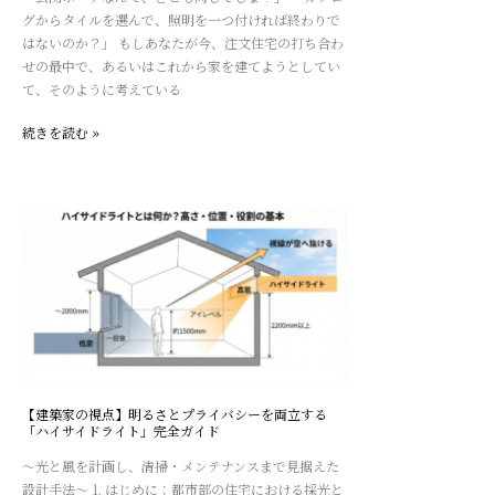
差
グからタイルを選んで、照明を一つ付ければ終わりで
真
で
はないのか？」 もしあなたが今、注文住宅の打ち合わ
実
終
せの最中で、あるいはこれから家を建てようとしてい
わ
て、そのように考えている
ら
せ
続きを読む »
な
い、
家
の
【建
品
築
格
家
と
の
機
視
能
点】
美
明
を
る
決
さ
【建築家の視点】明るさとプライバシーを両立する
め
と
「ハイサイドライト」完全ガイド
る
プ
～光と風を計画し、清掃・メンテナンスまで見据えた
建
ラ
設計手法～ 1. はじめに：都市部の住宅における採光と
築