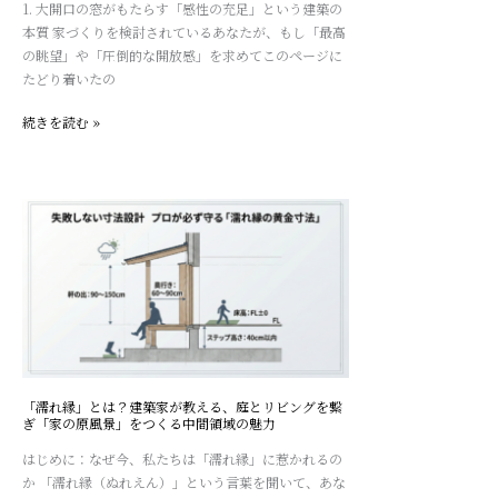
本
1. 大開口の窓がもたらす「感性の充足」という建築の
当
本質 家づくりを検討されているあなたが、もし「最高
に
の眺望」や「圧倒的な開放感」を求めてこのページに
寒
たどり着いたの
い？
高
続きを読む »
性
能
と
「濡
絶
れ
景
縁」
を
と
両
は？
立
建
さ
築
せ
家
る
が
7
「濡れ縁」とは？建築家が教える、庭とリビングを繋
教
つ
ぎ「家の原風景」をつくる中間領域の魅力
え
の
はじめに：なぜ今、私たちは「濡れ縁」に惹かれるの
る、
技
か 「濡れ縁（ぬれえん）」という言葉を聞いて、あな
庭
術