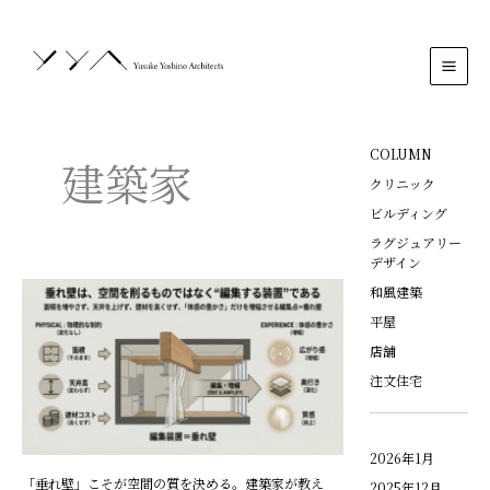
内
MAI
容
MEN
を
ス
キ
ッ
プ
COLUMN
建築家
クリニック
ビルディング
ラグジュアリー
デザイン
「垂
和風建築
れ
平屋
壁」
店舗
こ
注文住宅
そ
が
空
間
2026年1月
の
「垂れ壁」こそが空間の質を決める。建築家が教え
2025年12月