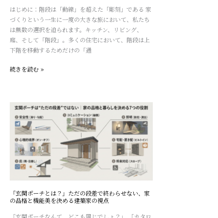
の
はじめに：階段は「動線」を超えた「彫刻」である 家
む
住
づくりという一生に一度の大きな旅において、私たち
4
ま
は無数の選択を迫られます。キッチン、リビング、
つ
い：
庭、そして「階段」。多くの住宅において、階段は上
の
建
下階を移動するためだけの「通
設
築
計
家
続きを読む »
術
が
教
え
る
「玄
「美
関
し
ポ
さ
ー
と
チ
暮
と
ら
は？」
し
た
や
だ
「玄関ポーチとは？」ただの段差で終わらせない、家
す
の
の品格と機能美を決める建築家の視点
さ」
段
「玄関ポーチなんて、どこも同じでしょ？」 「カタロ
の