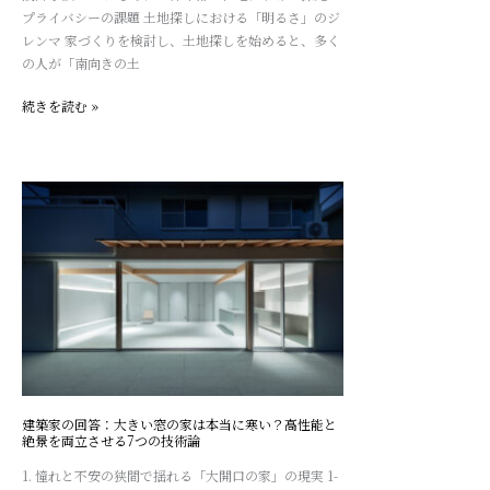
イ
プライバシーの課題 土地探しにおける「明るさ」のジ
家
バ
レンマ 家づくりを検討し、土地探しを始めると、多く
の
シ
の人が「南向きの土
視
ー
点
を
続きを読む »
両
立
す
る
建
「ハ
築
イ
家
サ
の
イ
回
ド
答：
ラ
大
イ
き
ト」
い
完
窓
全
の
建築家の回答：大きい窓の家は本当に寒い？高性能と
ガ
絶景を両立させる7つの技術論
家
イ
は
1. 憧れと不安の狭間で揺れる「大開口の家」の現実 1-
ド