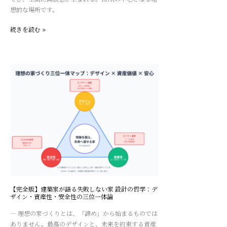
が
想的な場所です。
設
計
続きを読む »
す
る、
生
【完
活
全
感
版】
を
建
隠
築
す
家
カ
が
ウ
語
ン
る
タ
失
ー
敗
と
し
快
【完全版】建築家が語る失敗しない家 設計の哲学：デ
ザイン・資産性・安全性の三位一体論
な
適
い
な
— 理想の家づくりとは、「諦め」から始まるものでは
家
座
ありません。最高のデザインと、未来を約束する資産