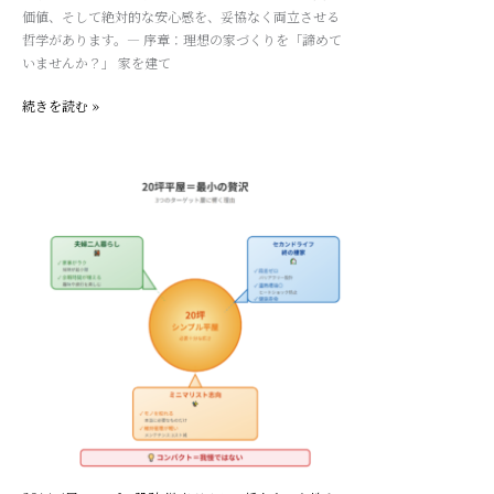
設
り
価値、そして絶対的な安心感を、妥協なく両立させる
計
心
哲学があります。— 序章：理想の家づくりを「諦めて
の
地
いませんか？」 家を建て
哲
を
学：
両
続きを読む »
デ
立
ザ
す
イ
る
ン・
間
20
資
取
坪
産
り
平
性・
計
屋
安
画
シ
全
ン
性
プ
の
ル
三
設
位
計
一
徹
体
底
論
ガ
イ