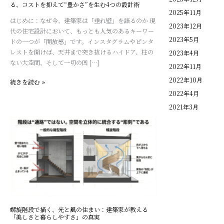
質
る、コストを抑えて“豊かさ”を生む4つの設計術
2025年11月
を
はじめに：なぜ今、建築家は「垂れ壁」を語るのか 現
決
2023年12月
代の住宅設計において、もっとも人気のあるキーワー
め
2023年5月
ドの一つが「開放感」です。インスタグラムやピンタ
る。
レストを開けば、天井まで突き抜けるハイドア、柱の
2023年4月
建
ない大空間、そして一切の凹 […]
築
2022年11月
家
2022年10月
続きを読む »
が
2022年4月
教
2021年3月
え
る、
螺
コ
旋
ス
階
ト
段
を
で
抑
描
え
く、
て“豊
光
か
と
螺旋階段で描く、光と風の住まい：建築家が教える
さ”を
風
「美しさと暮らしやすさ」の真実
生