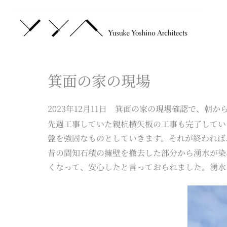
内
容
を
ス
キ
箕面の家の現場
ッ
プ
2023年12月11日 箕面の家の現場確認で、
先週工事していた親杭横矢板の工事も完了してい
盤を強固なものとしていきます。それが終われば
昔の間知石積の擁壁を撤去した部分から湧水が染
くなって、安心したと言っておられました。湧水